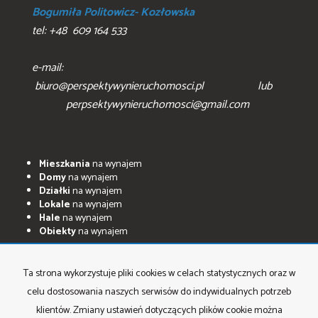
Bogumiła Politowicz- Kozłowska
tel: +48 609 164 533
e-mail:
biuro@perspektywynieruchomosci.pl lub
perpsektywynieruchomosci@gmail.com
Mieszkania
na wynajem
Domy
na wynajem
Działki
na wynajem
Lokale
na wynajem
Hale
na wynajem
Obiekty
na wynajem
Mieszkania
na sprzedaż
Domy
na sprzedaż
Ta strona wykorzystuje pliki cookies w celach statystycznych oraz w
Działki
na sprzedaż
celu dostosowania naszych serwisów do indywidualnych potrzeb
Lokale
na sprzedaż
Hale
na sprzedaż
klientów. Zmiany ustawień dotyczących plików cookie można