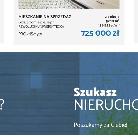
MIESZKANIE NA SPRZEDAŻ
2 pokoje
2
52,10 m
Łódź, Śródmieście, rejon
2
13 915,55 zł/m
REWOLUCJI/UNIWERSYTECKA
725 000 zł
PRO-MS-11301
Szukasz
?
NIERUCH
Poszukamy za Ciebie!