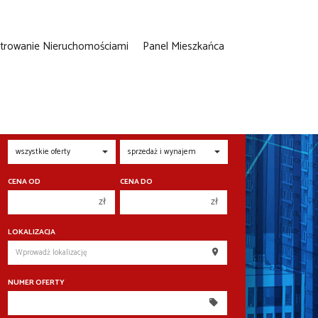
strowanie Nieruchomościami
Panel Mieszkańca
NIERUCHOMOŚĆ
TRANSAKCJA
CENA OD
CENA DO
zł
zł
150 000 zł
150 000 zł
LOKALIZACJA
200 000 zł
200 000 zł
250 000 zł
250 000 zł
NUMER OFERTY
300 000 zł
300 000 zł
350 000 zł
350 000 zł