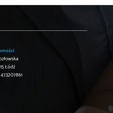
omości
Kozłowska
515 Łódź
 473207861