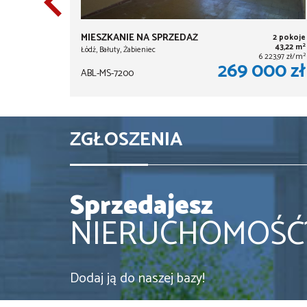
MIESZKANIE NA SPRZEDAŻ
2 pokoje
2
43,22 m
Łódź, Bałuty, Żabieniec
2
6 223,97 zł/m
269 000 zł
ABL-MS-7200
ZGŁOSZENIA
Sprzedajesz
NIERUCHOMOŚĆ
Dodaj ją do naszej bazy!