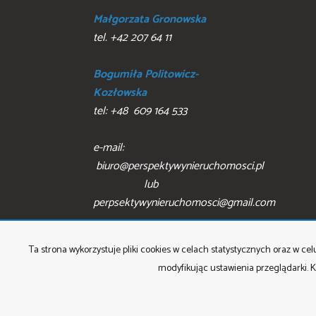
Małgorzata Gronowska
tel. +42 207 64 11
Bogumiła Politowicz-
Kozłowska
tel: +48 609 164 533
e-mail:
biuro@perspektywynieruchomosci.pl
lub
perpsektywynieruchomosci@gmail.com
Ta strona wykorzystuje pliki cookies w celach statystycznych oraz w 
modyfikując ustawienia przeglądarki. K
P