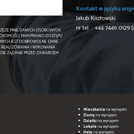
Kontakt w języku angi
Jakub Kozłowski
nr tel +44 7446 0129 
ZEZE MNIE DANYCH OSOBOWYCH.
RUCHOMOŚCI. MAM PRAWO DOSTĘPU
ANYCH JEST DOBROWOLNE. DANE
 REALIZOWANIA I WYKONANIA
OJE ŻĄDANIE PRZED ZAWARCIEM
Mieszkania
na wynajem
Domy
na wynajem
Działki
na wynajem
Lokale
na wynajem
Hale
na wynajem