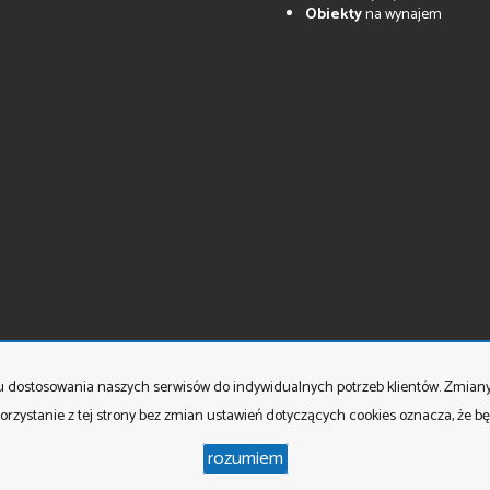
Obiekty
na wynajem
celu dostosowania naszych serwisów do indywidualnych potrzeb klientów. Zmia
orzystanie z tej strony bez zmian ustawień dotyczących cookies oznacza, że 
rozumiem
erspektywy Nieruchomości
Program dla biur nieruchomości
Galactica Vir