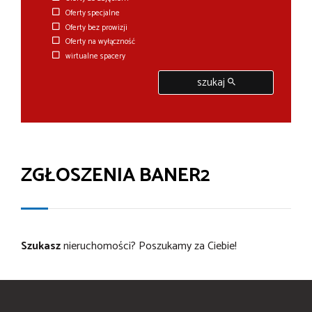
Oferty specjalne
Oferty bez prowizji
Oferty na wyłączność
wirtualne spacery
szukaj
ZGŁOSZENIA BANER2
Szukasz
nieruchomości?
Poszukamy za Ciebie!