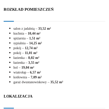
ROZKŁAD POMIESZCZEŃ
salon z jadalnią –
33,52 m²
kuchnia –
10,44 m²
spiżarnia –
1,51 m²
sypialnia –
14,25 m²
pokój –
12,74 m²
pokój –
11,01 m²
łazienka –
8,02 m²
łazienka –
3,55 m²
hol –
19,04 m²
wiatrołap –
6,57 m²
kotłownia –
7,09 m²
garaż dwustanowiskowy –
35,52 m²
LOKALIZACJA