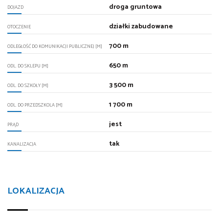
droga gruntowa
DOJAZD
działki zabudowane
OTOCZENIE
700 m
ODLEGŁOŚĆ DO KOMUNIKACJI PUBLICZNEJ [M]
650 m
ODL. DO SKLEPU [M]
3 500 m
ODL. DO SZKOŁY [M]
1 700 m
ODL. DO PRZEDSZKOLA [M]
jest
PRĄD
tak
KANALIZACJA
LOKALIZACJA