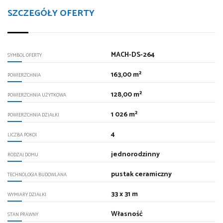
SZCZEGÓŁY OFERTY
MACH-DS-264
SYMBOL OFERTY
163,00 m²
POWIERZCHNIA
128,00 m²
POWIERZCHNIA UŻYTKOWA
1 026 m²
POWIERZCHNIA DZIAŁKI
4
LICZBA POKOI
jednorodzinny
RODZAJ DOMU
pustak ceramiczny
TECHNOLOGIA BUDOWLANA
33 x 31 m
WYMIARY DZIAŁKI
Własność
STAN PRAWNY