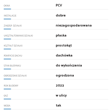
PCV
OKNA
dobre
INSTALACJE
niezagospodarowana
ZAGOSP. DZIAŁKI
płaska
UKSZTAŁTOWANIE DZIAŁKI
prostokąt
KSZTAŁT DZIAŁKI
dachówka
POKRYCIE DACHU
do wykończenia
STAN BUDYNKU
ogrodzona
OGRODZENIE DZIAŁKI
2023
ROK BUDOWY
w ulicy
GAZ
tak
WODA