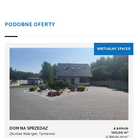
PODOBNE OFERTY
WIRTUALNY SPACER
DOM NA SPRZEDAŻ
4 pokoje
2
100,00 m
Zduńska Wola (gw), Tymienice
2
12 800,00 zł/m