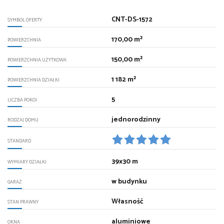
CNT-DS-1572
SYMBOL OFERTY
170,00 m²
POWIERZCHNIA
150,00 m²
POWIERZCHNIA UŻYTKOWA
1 182 m²
POWIERZCHNIA DZIAŁKI
5
LICZBA POKOI
jednorodzinny
RODZAJ DOMU
STANDARD
39x30 m
WYMIARY DZIAŁKI
w budynku
GARAŻ
Własność
STAN PRAWNY
aluminiowe
OKNA