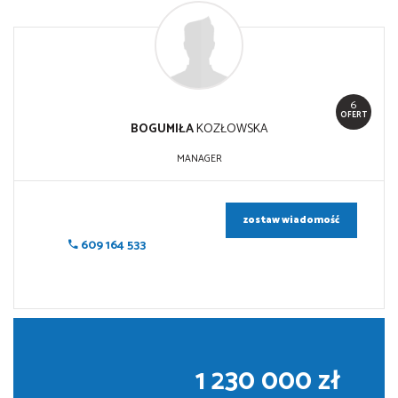
6
OFERT
BOGUMIŁA
KOZŁOWSKA
MANAGER
zostaw wiadomość
609 164 533
1 230 000 zł