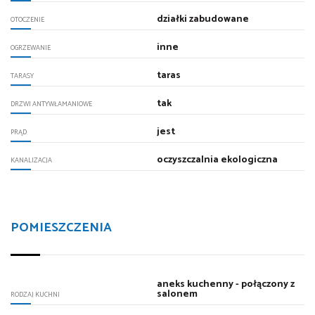
działki zabudowane
OTOCZENIE
inne
OGRZEWANIE
taras
TARASY
tak
DRZWI ANTYWŁAMANIOWE
jest
PRĄD
oczyszczalnia ekologiczna
KANALIZACJA
POMIESZCZENIA
aneks kuchenny - połączony z
salonem
RODZAJ KUCHNI