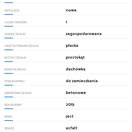
nowe
INSTALACJE
1
LICZBA TARASÓW
zagospodarowana
ZAGOSP. DZIAŁKI
płaska
UKSZTAŁTOWANIE DZIAŁKI
prostokąt
KSZTAŁT DZIAŁKI
dachówka
POKRYCIE DACHU
do zamieszkania
STAN BUDYNKU
betonowe
OGRODZENIE DZIAŁKI
2015
ROK BUDOWY
jest
WODA
asfalt
DOJAZD