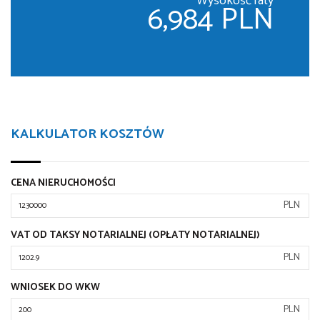
Wysokość raty
6,984 PLN
KALKULATOR KOSZTÓW
CENA NIERUCHOMOŚCI
PLN
VAT OD TAKSY NOTARIALNEJ (OPŁATY NOTARIALNEJ)
PLN
WNIOSEK DO WKW
PLN