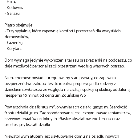
- Holu,
- Kotłowni,
- Garażu.
Piętro obejmuje:
- Trzy sypialnie, które zapewnią komfort i przestrzeń dla wszystkich
domowników,
- Łazienkę,
- Korytarz.
Dom wymaga jedynie wykończenia tarasu oraz łazienki na poddaszu, co
daje możliwość personalizacji przestrzeni według własnych potrzeb.
Nieruchomość posiada uregulowany stan prawny, co zapewnia
bezpieczeństwo zakupu. Jest to idealna propozycja dla rodziny z
dzieckiem, zwłaszcza ze względu na cichą i spokojną okolicę, oddaloną
niespełna 10 minut od centrum Zduńskiej Woli.
Powierzchnia działki 1182 m², o wymiarach działki: 39x30 m. Szerokość
frontu działki 30 m. Zagospodarowana jest licznymi nasadzeniami traw,
krzewów i kwiatów ozdobnych. Płaskie ukształtowanie terenu oraz
prostokątny kształt działki.
Niewątpliwym atutem jest usytuowanie domu na osiedlu nowych