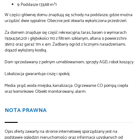
9. Poddasze
(33,68 m²)
W części głównej domu znajdują się schody na poddasze, gdzie można
urządzić dwie sypialnie. Obecnie jest otwarta wykończona przestrzeń.
Za domem znajduje się część rekreacyjna, taras, basen o wymiarach
(9,5x4,5x1,20) i głębokości 110 z filtrem szklanym, altana o powierzchni
36m2 oraz garaż 7m x 4m. Zadbany ogród z licznymi nasadzeniami,
dojazd wyłożony kostką.
Dom sprzedawany z pełnym umeblowaniem, sprzęty AGD, robot koszący.
Lokalizacja gwarantuje ciszę i spokój.
Media: prąd, woda miejska, kanalizacja. Ogrzewanie CO pompą ciepła
oraz kominkowe. Obiekt monitorowany, alarm.
NOTA PRAWNA
Opis oferty zawarty na stronie internetowej sporządzany jest na
podstawie oględzin nieruchomości oraz informacji uzyskanych od