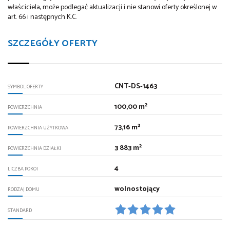
właściciela, może podlegać aktualizacji i nie stanowi oferty określonej w
art. 66 i następnych K.C.
SZCZEGÓŁY OFERTY
CNT-DS-1463
SYMBOL OFERTY
100,00 m²
POWIERZCHNIA
73,16 m²
POWIERZCHNIA UŻYTKOWA
3 883 m²
POWIERZCHNIA DZIAŁKI
4
LICZBA POKOI
wolnostojący
RODZAJ DOMU
STANDARD