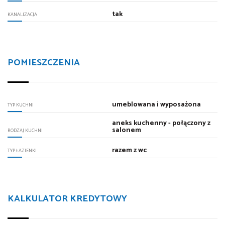
tak
KANALIZACJA
POMIESZCZENIA
umeblowana i wyposażona
TYP KUCHNI
aneks kuchenny - połączony z
salonem
RODZAJ KUCHNI
razem z wc
TYP ŁAZIENKI
KALKULATOR KREDYTOWY