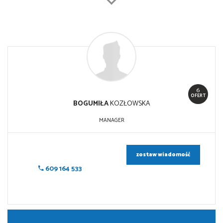
6
OFERT
BOGUMIŁA
KOZŁOWSKA
MANAGER
zostaw wiadomość
609 164 533