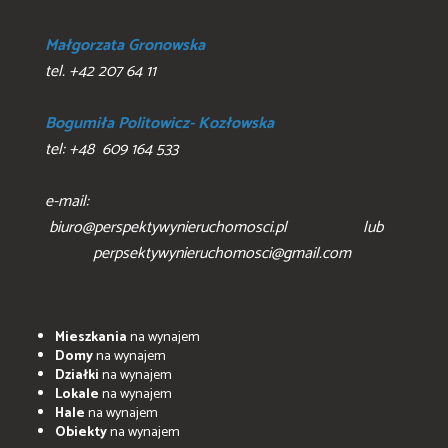
Małgorzata Gronowska
tel. +42 207 64 11
Bogumiła Politowicz- Kozłowska
tel: +48 609 164 533
e-mail:
biuro@perspektywynieruchomosci.pl lub
perpsektywynieruchomosci@gmail.com
Mieszkania
na wynajem
Domy
na wynajem
Działki
na wynajem
Lokale
na wynajem
Hale
na wynajem
Obiekty
na wynajem