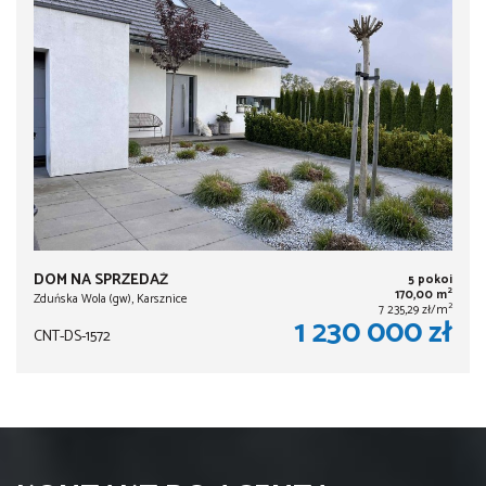
DOM NA SPRZEDAŻ
5 pokoi
2
170,00 m
Zduńska Wola (gw), Karsznice
2
7 235,29 zł/m
1 230 000 zł
CNT-DS-1572