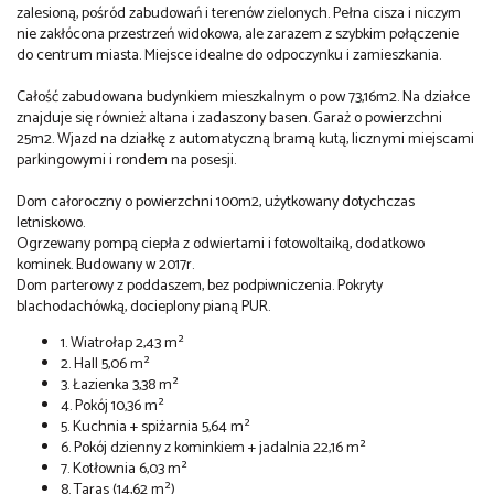
zalesioną, pośród zabudowań i terenów zielonych. Pełna cisza i niczym
nie zakłócona przestrzeń widokowa, ale zarazem z szybkim połączenie
do centrum miasta. Miejsce idealne do odpoczynku i zamieszkania.
Całość zabudowana budynkiem mieszkalnym o pow 73,16m2. Na działce
znajduje się również altana i zadaszony basen. Garaż o powierzchni
25m2. Wjazd na działkę z automatyczną bramą kutą, licznymi miejscami
parkingowymi i rondem na posesji.
Dom całoroczny o powierzchni 100m2, użytkowany dotychczas
letniskowo.
Ogrzewany pompą ciepła z odwiertami i fotowoltaiką, dodatkowo
kominek. Budowany w 2017r.
Dom parterowy z poddaszem, bez podpiwniczenia. Pokryty
blachodachówką, docieplony pianą PUR.
1. Wiatrołap
2,43 m²
2. Hall
5,06 m²
3. Łazienka
3,38 m²
4. Pokój
10,36 m²
5. Kuchnia + spiżarnia
5,64 m²
6. Pokój dzienny z kominkiem + jadalnia
22,16 m²
7. Kotłownia
6,03 m²
8. Taras
(14,62 m²)