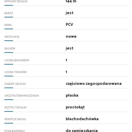
144 m
WYMIARY DZIAŁKI
jest
GARAŻ
PCV
OKNA
nowe
INSTALACJE
jest
BALKON
1
LICZBA BALKONÓW
1
LICZBA TARASÓW
częściowo zagospodarowana
ZAGOSP. DZIAŁKI
płaska
UKSZTAŁTOWANIE DZIAŁKI
prostokąt
KSZTAŁT DZIAŁKI
blachodachówka
POKRYCIE DACHU
do zamieszkania
STAN BUDYNKU