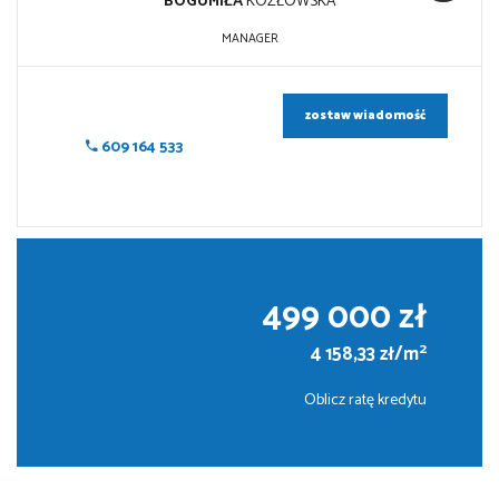
BOGUMIŁA
KOZŁOWSKA
MANAGER
zostaw wiadomość
609 164 533
499 000 zł
2
4 158,33 zł/m
Oblicz ratę kredytu