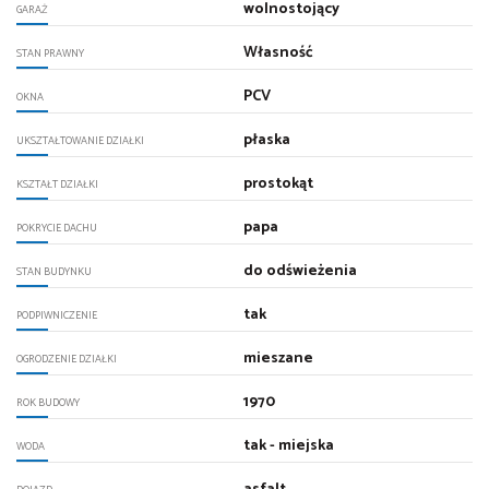
wolnostojący
GARAŻ
Własność
STAN PRAWNY
PCV
OKNA
płaska
UKSZTAŁTOWANIE DZIAŁKI
prostokąt
KSZTAŁT DZIAŁKI
papa
POKRYCIE DACHU
do odświeżenia
STAN BUDYNKU
tak
PODPIWNICZENIE
mieszane
OGRODZENIE DZIAŁKI
1970
ROK BUDOWY
tak - miejska
WODA