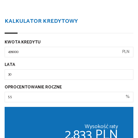
KALKULATOR KREDYTOWY
KWOTA KREDYTU
PLN
LATA
OPROCENTOWANIE ROCZNE
%
Wysokość raty
2,833 PLN