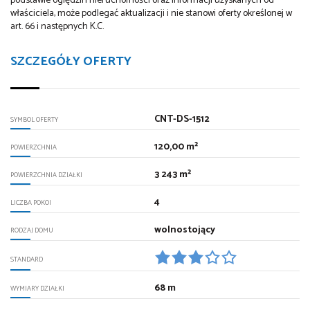
podstawie oględzin nieruchomości oraz informacji uzyskanych od
właściciela, może podlegać aktualizacji i nie stanowi oferty określonej w
art. 66 i następnych K.C.
SZCZEGÓŁY OFERTY
CNT-DS-1512
SYMBOL OFERTY
120,00 m²
POWIERZCHNIA
3 243 m²
POWIERZCHNIA DZIAŁKI
4
LICZBA POKOI
wolnostojący
RODZAJ DOMU
STANDARD
68 m
WYMIARY DZIAŁKI