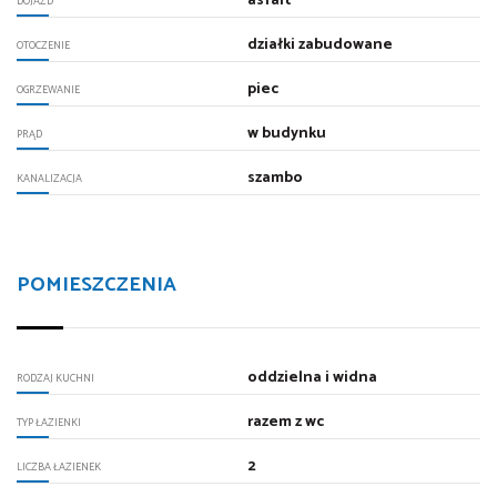
asfalt
DOJAZD
działki zabudowane
OTOCZENIE
piec
OGRZEWANIE
w budynku
PRĄD
szambo
KANALIZACJA
POMIESZCZENIA
oddzielna i widna
RODZAJ KUCHNI
razem z wc
TYP ŁAZIENKI
2
LICZBA ŁAZIENEK