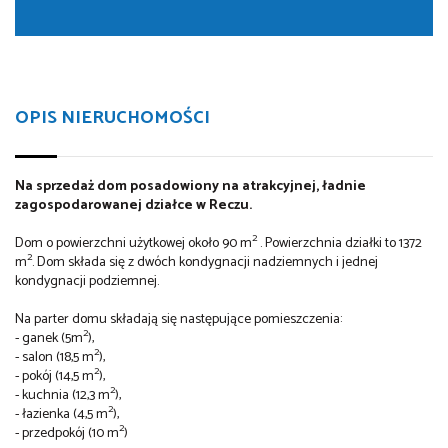
OPIS NIERUCHOMOŚCI
Na sprzedaż dom posadowiony na atrakcyjnej, ładnie
zagospodarowanej działce w Reczu.
2
Dom o powierzchni użytkowej około 90 m
. Powierzchnia działki to 1372
2
m
. Dom składa się z dwóch kondygnacji nadziemnych i jednej
kondygnacji podziemnej.
Na parter domu składają się następujące pomieszczenia:
2
- ganek (5m
),
2
- salon (18,5 m
),
2
- pokój (14,5 m
),
2
- kuchnia (12,3 m
),
2
- łazienka (4,5 m
),
2
- przedpokój (10 m
)