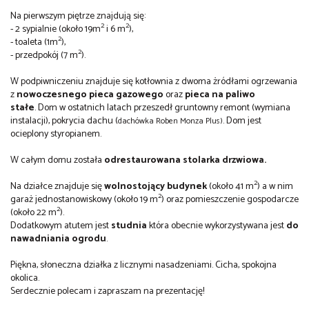
Na pierwszym piętrze znajdują się:
2
2
- 2 sypialnie (około 19m
i 6 m
),
2
- toaleta (1m
),
2
- przedpokój (7 m
).
W podpiwniczeniu znajduje się kotłownia z dwoma żródłami ogrzewania
z
nowoczesnego pieca gazowego
oraz
pieca na paliwo
stałe
. Dom w ostatnich latach przeszedł gruntowny remont (wymiana
instalacji), pokrycia dachu (
. Dom jest
dachówka Roben Monza Plus)
ocieplony styropianem.
W całym domu została
odrestaurowana stolarka drzwiowa.
2
Na działce znajduje się
wolnostojący budynek
(około 41 m
) a w nim
2
garaż jednostanowiskowy (około 19 m
) oraz pomieszczenie gospodarcze
2
(około 22 m
).
Dodatkowym atutem jest
studnia
która obecnie wykorzystywana jest
do
nawadniania ogrodu
.
Piękna, słoneczna działka z licznymi nasadzeniami. Cicha, spokojna
okolica.
Serdecznie polecam i zapraszam na prezentację!