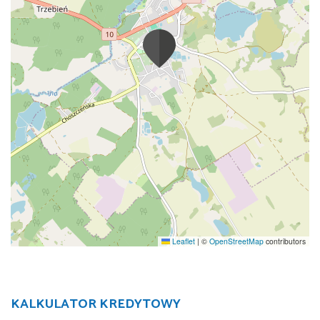
Leaflet
|
©
OpenStreetMap
contributors
KALKULATOR KREDYTOWY