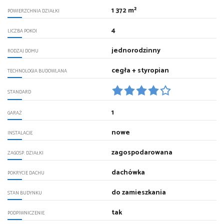
1 372 m²
POWIERZCHNIA DZIAŁKI
4
LICZBA POKOI
jednorodzinny
RODZAJ DOMU
cegła + styropian
TECHNOLOGIA BUDOWLANA
STANDARD
1
GARAŻ
nowe
INSTALACJE
zagospodarowana
ZAGOSP. DZIAŁKI
dachówka
POKRYCIE DACHU
do zamieszkania
STAN BUDYNKU
tak
PODPIWNICZENIE