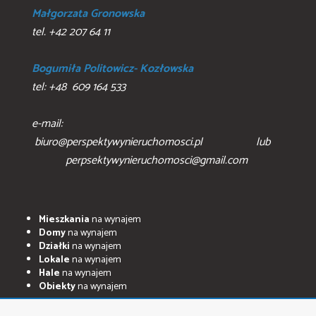
Małgorzata Gronowska
tel. +42 207 64 11
Bogumiła Politowicz- Kozłowska
tel: +48 609 164 533
e-mail:
biuro@perspektywynieruchomosci.pl lub
perpsektywynieruchomosci@gmail.com
Mieszkania
na wynajem
Domy
na wynajem
Działki
na wynajem
Lokale
na wynajem
Hale
na wynajem
Obiekty
na wynajem
Mieszkania
na sprzedaż