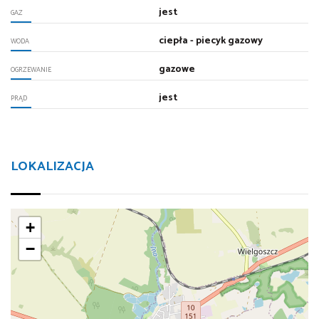
jest
GAZ
ciepła - piecyk gazowy
WODA
gazowe
OGRZEWANIE
jest
PRĄD
LOKALIZACJA
+
−