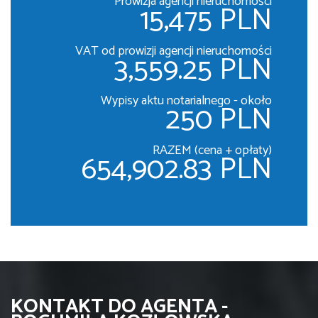
Prowizja agencji nieruchomości
15,475 PLN
VAT od prowizji agencji nieruchomości
3,559.25 PLN
Wypisy aktu notarialnego - około
250 PLN
RAZEM (cena + opłaty)
654,902.83 PLN
KONTAKT DO AGENTA -