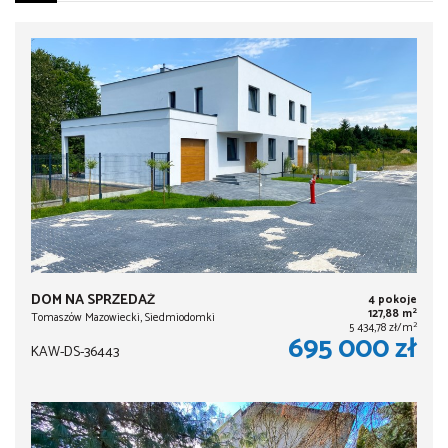
DOM NA SPRZEDAŻ
4 pokoje
2
127,88 m
Tomaszów Mazowiecki, Siedmiodomki
2
5 434,78 zł/m
695 000 zł
KAW-DS-36443