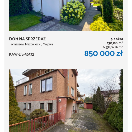
DOM NA SPRZEDAŻ
5 pokoi
2
130,00 m
Tomaszów Mazowiecki, Majowa
2
6 538,46 zł/m
850 000 zł
KAW-DS-36532