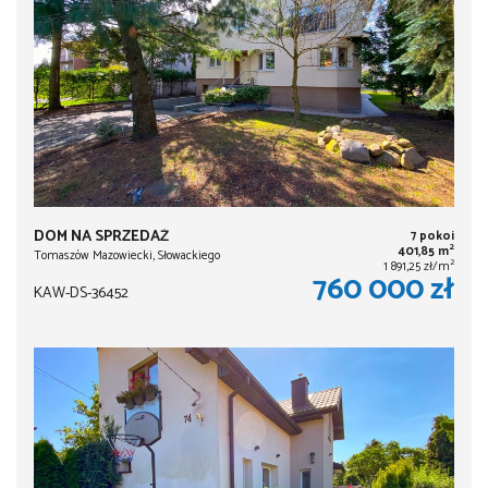
DOM NA SPRZEDAŻ
7 pokoi
2
401,85 m
Tomaszów Mazowiecki, Słowackiego
2
1 891,25 zł/m
760 000 zł
KAW-DS-36452