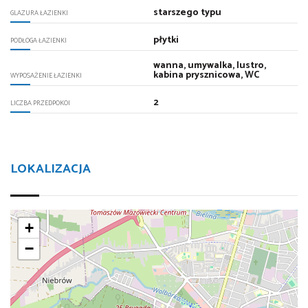
starszego typu
GLAZURA ŁAZIENKI
płytki
PODŁOGA ŁAZIENKI
wanna, umywalka, lustro,
kabina prysznicowa, WC
WYPOSAŻENIE ŁAZIENKI
2
LICZBA PRZEDPOKOI
LOKALIZACJA
+
−