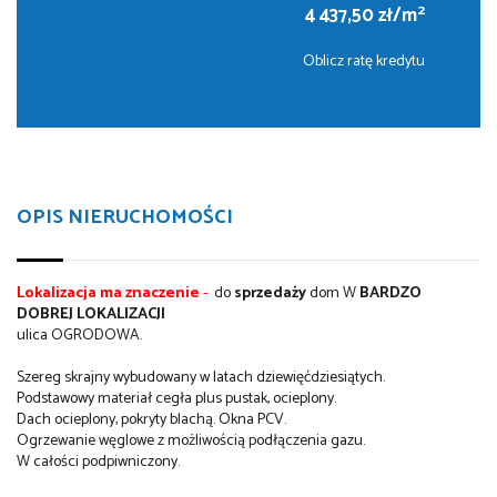
2
4 437,50 zł/m
Oblicz ratę kredytu
OPIS NIERUCHOMOŚCI
Lokalizacja ma znaczenie
-
do
sprzedaży
dom W
BARDZO
DOBREJ LOKALIZACJI
ulica OGRODOWA.
Szereg skrajny wybudowany w latach dziewięćdziesiątych.
Podstawowy materiał cegła plus pustak, ocieplony.
Dach ocieplony, pokryty blachą. Okna PCV.
Ogrzewanie węglowe z możliwością podłączenia gazu.
W całości podpiwniczony.