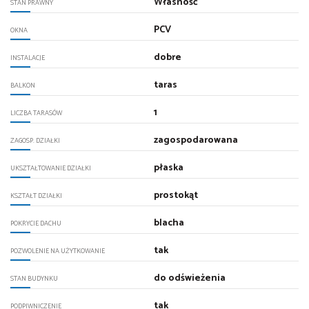
Własność
STAN PRAWNY
PCV
OKNA
dobre
INSTALACJE
taras
BALKON
1
LICZBA TARASÓW
zagospodarowana
ZAGOSP. DZIAŁKI
płaska
UKSZTAŁTOWANIE DZIAŁKI
prostokąt
KSZTAŁT DZIAŁKI
blacha
POKRYCIE DACHU
tak
POZWOLENIE NA UŻYTKOWANIE
do odświeżenia
STAN BUDYNKU
tak
PODPIWNICZENIE