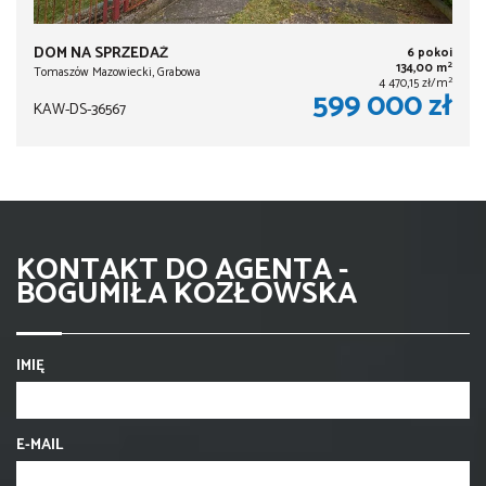
DOM NA SPRZEDAŻ
6 pokoi
2
134,00 m
Tomaszów Mazowiecki, Grabowa
2
4 470,15 zł/m
599 000 zł
KAW-DS-36567
KONTAKT DO AGENTA -
BOGUMIŁA KOZŁOWSKA
IMIĘ
E-MAIL