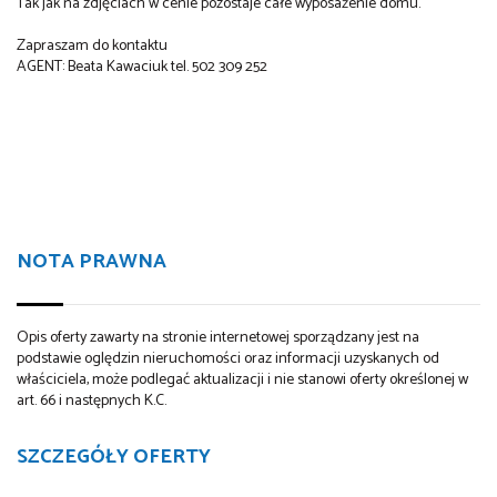
Tak jak na zdjęciach w cenie pozostaje całe wyposażenie domu.
Zapraszam do kontaktu
AGENT: Beata Kawaciuk tel. 502 309 252
NOTA PRAWNA
Opis oferty zawarty na stronie internetowej sporządzany jest na
podstawie oględzin nieruchomości oraz informacji uzyskanych od
właściciela, może podlegać aktualizacji i nie stanowi oferty określonej w
art. 66 i następnych K.C.
SZCZEGÓŁY OFERTY