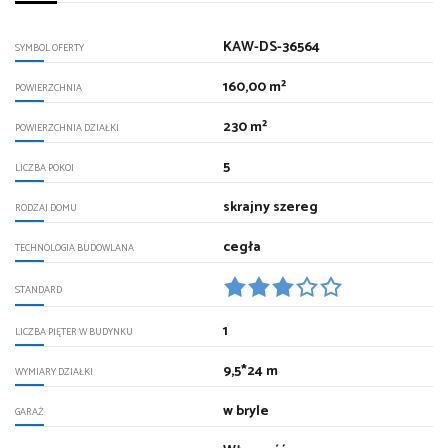
KAW-DS-36564
SYMBOL OFERTY
160,00 m²
POWIERZCHNIA
230 m²
POWIERZCHNIA DZIAŁKI
5
LICZBA POKOI
skrajny szereg
RODZAJ DOMU
cegła
TECHNOLOGIA BUDOWLANA
STANDARD
1
LICZBA PIĘTER W BUDYNKU
9,5*24 m
WYMIARY DZIAŁKI
w bryle
GARAŻ