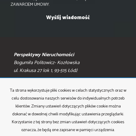
ZAWARCIEM UMOWY.
Perspektywy Nieruchomości
Bogumiła Politowicz- Kozłowska
ul. Krakusa 27 lok 1, 93-515 Łódź
Małgorzata Gronowska
Ta strona wykorzystuje pliki cookies w celach statystycznych oraz w
tel. +42 207 64 11
celu dostosowania naszych serwisów do indywidualnych potrzeb
klientów. Zmiany ustawień dotyczących plików cookie można
Bogumiła Politowicz- Kozłowska
dokonać w dowolnej chwili modyfikując ustawienia przeglądarki.
tel: +48 609 164 533
Korzystanie z tej strony bez zmian ustawień dotyczących cookies
oznacza, że będą one zapisane w pamięci urządzenia.
e-mail: