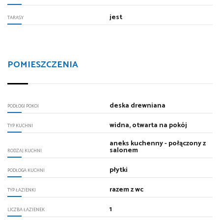
jest
TARASY
POMIESZCZENIA
deska drewniana
PODŁOGI POKOI
widna, otwarta na pokój
TYP KUCHNI
aneks kuchenny - połączony z
salonem
RODZAJ KUCHNI
płytki
PODŁOGA KUCHNI
razem z wc
TYP ŁAZIENKI
1
LICZBA ŁAZIENEK