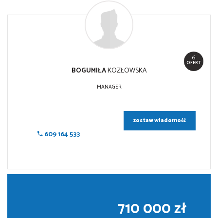
6
OFERT
BOGUMIŁA
KOZŁOWSKA
MANAGER
zostaw wiadomość
609 164 533
710 000 zł