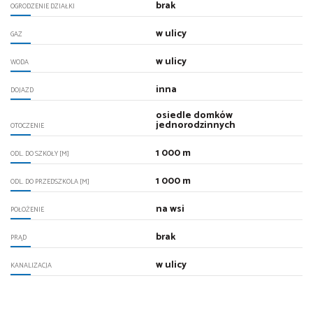
brak
OGRODZENIE DZIAŁKI
w ulicy
GAZ
w ulicy
WODA
inna
DOJAZD
osiedle domków
jednorodzinnych
OTOCZENIE
1 000 m
ODL. DO SZKOŁY [M]
1 000 m
ODL. DO PRZEDSZKOLA [M]
na wsi
POŁOŻENIE
brak
PRĄD
w ulicy
KANALIZACJA