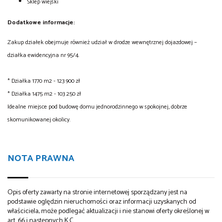
Sklep wiejski
Dodatkowe informacje:
Zakup działek obejmuje również udział w drodze wewnętrznej dojazdowej –
działka ewidencyjna nr 95/4.
* Działka 1770 m2 - 123 900 zł
* Działka 1475 m2 - 103 250 zł
Idealne miejsce pod budowę domu jednorodzinnego w spokojnej, dobrze
skomunikowanej okolicy.
NOTA PRAWNA
Opis oferty zawarty na stronie internetowej sporządzany jest na
podstawie oględzin nieruchomości oraz informacji uzyskanych od
właściciela, może podlegać aktualizacji i nie stanowi oferty określonej w
art. 66 i następnych K.C.