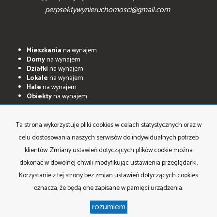
perpsektywynieruchomosci@gmail.com
Mieszkania
na wynajem
Domy
na wynajem
Działki
na wynajem
Lokale
na wynajem
Hale
na wynajem
Obiekty
na wynajem
Mieszkania
na sprzedaż
Domy
na sprzedaż
Ta strona wykorzystuje pliki cookies w celach statystycznych oraz w
Działki
na sprzedaż
celu dostosowania naszych serwisów do indywidualnych potrzeb
Lokale
na sprzedaż
Hale
na sprzedaż
klientów. Zmiany ustawień dotyczących plików cookie można
Obiekty
na sprzedaż
dokonać w dowolnej chwili modyfikując ustawienia przeglądarki.
Korzystanie z tej strony bez zmian ustawień dotyczących cookies
oznacza, że będą one zapisane w pamięci urządzenia.
Perspektywy Nieruchomości
Program dla biur nieruchomości
rozumiem
Galactica Virgo