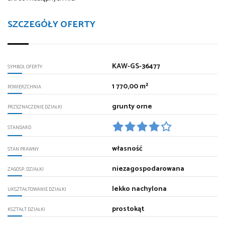
SZCZEGÓŁY OFERTY
KAW-GS-36477
SYMBOL OFERTY
1 770,00 m²
POWIERZCHNIA
grunty orne
PRZEZNACZENIE DZIAŁKI
STANDARD
własność
STAN PRAWNY
niezagospodarowana
ZAGOSP. DZIAŁKI
lekko nachylona
UKSZTAŁTOWANIE DZIAŁKI
prostokąt
KSZTAŁT DZIAŁKI