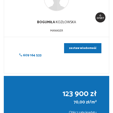
6
OFERT
BOGUMIŁA
KOZŁOWSKA
MANAGER
zostaw wiadomość
609 164 533
123 900 zł
2
70,00 zł/m
Oblicz ratę kredytu