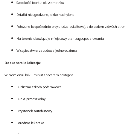
Szerokość frontu: ok. 29 metrów
Działki nieogrodzone, lekko nachylone
Położone bezpośrednio przy drodze asfaltowej, z dojazdem z dwóch stron
Na terenie obowiązuje miejscowy plan zagospodarowania
W sąsiedztwie: zabudowa jednorodzinna
Doskonała lokalizacja:
W promieniu kilku minut spacerem dostępne:
Publiczna szkoła podstawowa
Punkt przedszkolny
Przystanek autobusowy
Poradnia lekarska