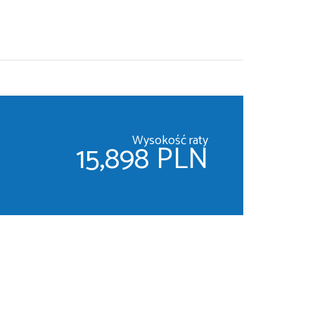
Wysokość raty
15,898 PLN