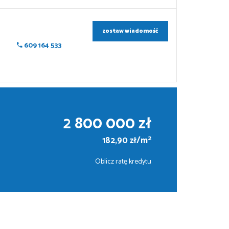
zostaw wiadomość
609 164 533
2 800 000 zł
2
182,90 zł/m
Oblicz ratę kredytu