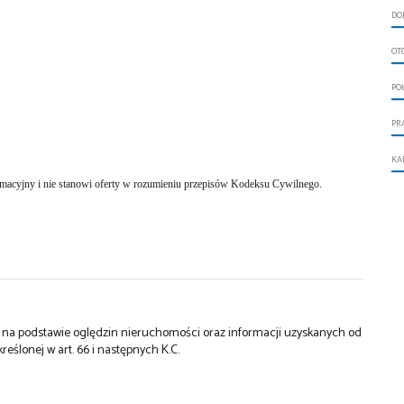
DO
OT
PO
PR
KA
cyjny i nie stanowi oferty w rozumieniu przepisów Kodeksu Cywilnego.
st na podstawie oględzin nieruchomości oraz informacji uzyskanych od
kreślonej w art. 66 i następnych K.C.