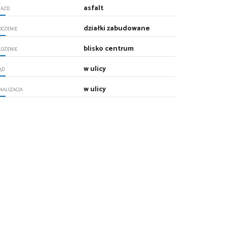
asfalt
JAZD
działki zabudowane
OCZENIE
blisko centrum
ŁOŻENIE
w ulicy
ĄD
w ulicy
NALIZACJA