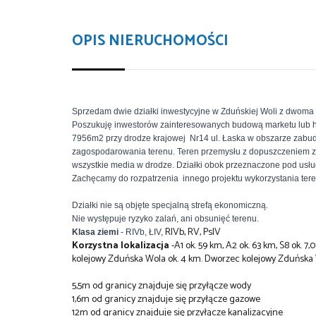
OPIS NIERUCHOMOŚCI
Sprzedam dwie działki inwestycyjne w Zduńskiej Woli z dwoma
Poszukuję inwestorów zainteresowanych budową marketu lub hal
7956m2 przy drodze krajowej Nr14 ul. Łaska w obszarze zabu
zagospodarowania terenu. Teren przemysłu z dopuszczeniem z
wszystkie media w drodze. Działki obok przeznaczone pod usłu
Zachęcamy do rozpatrzenia innego projektu wykorzystania tere
Działki nie są objęte specjalną strefą ekonomiczną.
Nie występuje ryzyko zalań, ani obsunięć terenu.
RIVb, RV, PsIV
Klasa ziemi
- RIVb, ŁIV,
Korzystna lokalizacja
-A1 ok. 59 km, A2 ok. 63 km, S8 ok.
kolejowy Zduńska Wola ok. 4 km. Dworzec kolejowy Zduńska 
5,5m od granicy znajduje się przyłącze wody
1,6m od granicy znajduje się przyłącze gazowe
12m od granicy znajduje się przyłącze kanalizacyjne