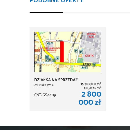
PODOBNE OFERTY
DZIAŁKA NA SPRZEDAŻ
2
15 309,00 m
Zduńska Wola
2
182,90 zł/m
2 800
CNT-GS-1489
000 zł