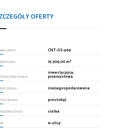
ZCZEGÓŁY OFERTY
CNT-GS-469
MBOL OFERTY
15 309,00 m²
WIERZCHNIA
inwestycyjna,
przemysłowa
ZEZNACZENIE DZIAŁKI
niezagospodarowana
GOSP. DZIAŁKI
prostokąt
ZTAŁT DZIAŁKI
siatka
RODZENIE DZIAŁKI
w ulicy
DA