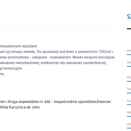
S
 niezależnymi wjazdami.
SY
i czy innego obiektu. Do sprzedaży jest teren o powierzchni 7352m2 i
dowy przemysłowo - usługowo - budowlanym. Miasto wesprze koncepcje
PO
abudowy mieszkaniowej, preferencje dla zabudowy rzemieślniczej,
gi komercyjne.
nu.
PR
ZA
 7,0 km, droga wojewódzka nr 482 – bezpośrednie sąsiedztwo.Dworzec
KS
Wola Karsznice ok. 3 km.
OG
WO