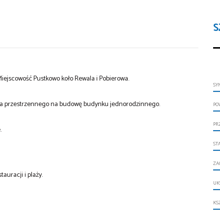
S
Miejscowość Pustkowo koło Rewala i Pobierowa.
SY
a przestrzennego na budowę budynku jednorodzinnego.
PO
PR
.
ST
ZA
auracji i plaży.
UK
KS