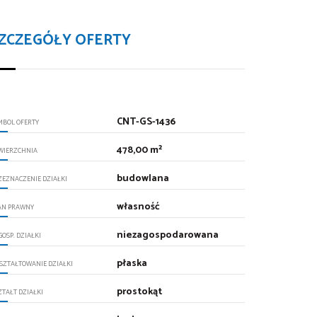
ZCZEGÓŁY OFERTY
CNT-GS-1436
MBOL OFERTY
478,00 m²
WIERZCHNIA
budowlana
ZEZNACZENIE DZIAŁKI
własność
AN PRAWNY
niezagospodarowana
GOSP. DZIAŁKI
płaska
SZTAŁTOWANIE DZIAŁKI
prostokąt
ZTAŁT DZIAŁKI