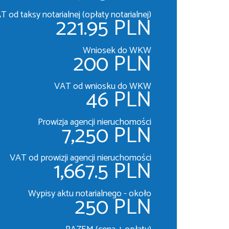
T od taksy notarialnej (opłaty notarialnej)
221.95 PLN
Wniosek do WKW
200 PLN
VAT od wniosku do WKW
46 PLN
Prowizja agencji nieruchomości
7,250 PLN
VAT od prowizji agencji nieruchomości
1,667.5 PLN
Wypisy aktu notarialnego - około
250 PLN