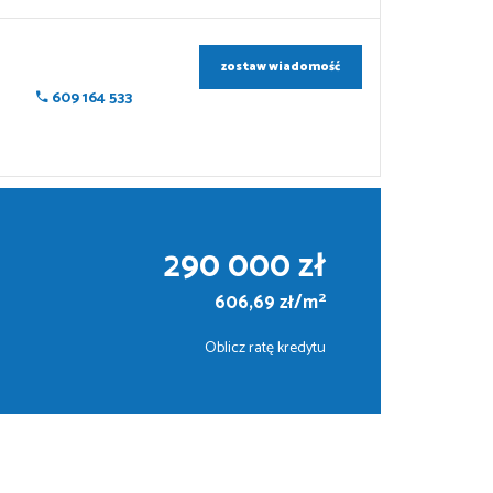
zostaw wiadomość
609 164 533
290 000 zł
2
606,69 zł/m
Oblicz ratę kredytu