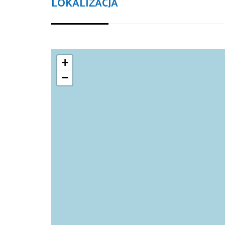
LOKALIZACJA
+
−