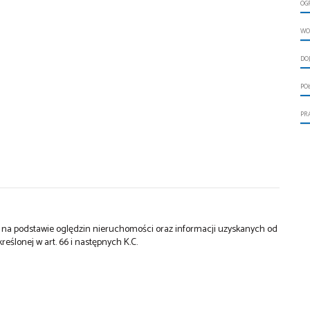
OG
WO
DO
PO
PR
st na podstawie oględzin nieruchomości oraz informacji uzyskanych od
kreślonej w art. 66 i następnych K.C.