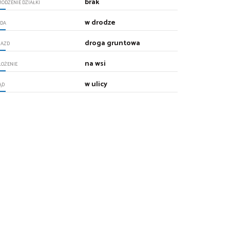
brak
RODZENIE DZIAŁKI
w drodze
DA
droga gruntowa
JAZD
na wsi
ŁOŻENIE
w ulicy
ĄD