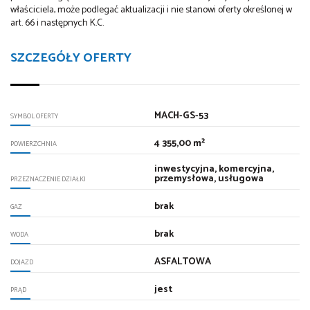
właściciela, może podlegać aktualizacji i nie stanowi oferty określonej w
art. 66 i następnych K.C.
SZCZEGÓŁY OFERTY
MACH-GS-53
SYMBOL OFERTY
4 355,00 m²
POWIERZCHNIA
inwestycyjna, komercyjna,
przemysłowa, usługowa
PRZEZNACZENIE DZIAŁKI
brak
GAZ
brak
WODA
ASFALTOWA
DOJAZD
jest
PRĄD