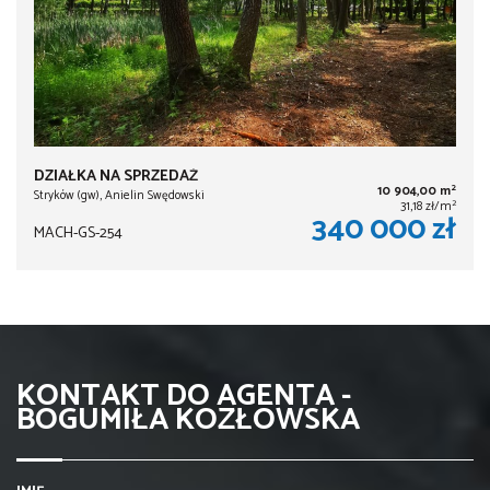
DZIAŁKA NA SPRZEDAŻ
2
10 904,00 m
Stryków (gw), Anielin Swędowski
2
31,18 zł/m
340 000 zł
MACH-GS-254
KONTAKT DO AGENTA -
BOGUMIŁA KOZŁOWSKA