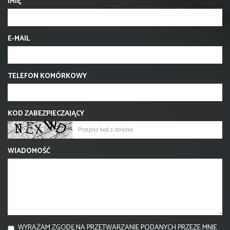
IMIĘ
E-MAIL
TELEFON KOMÓRKOWY
KOD ZABEZPIECZAJĄCY
WIADOMOŚĆ
WYRAŻAM ZGODĘ NA PRZETWARZANIE PODANYCH PRZEZE MNIE