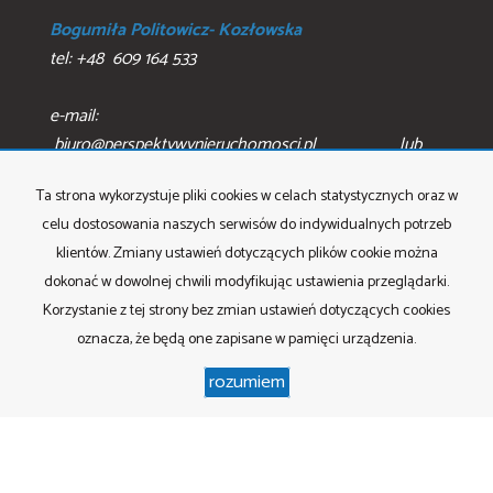
Bogumiła Politowicz- Kozłowska
tel: +48 609 164 533
e-mail:
biuro@perspektywynieruchomosci.pl lub
perpsektywynieruchomosci@gmail.com
Ta strona wykorzystuje pliki cookies w celach statystycznych oraz w
celu dostosowania naszych serwisów do indywidualnych potrzeb
klientów. Zmiany ustawień dotyczących plików cookie można
Mieszkania
na wynajem
dokonać w dowolnej chwili modyfikując ustawienia przeglądarki.
Domy
na wynajem
Działki
na wynajem
Korzystanie z tej strony bez zmian ustawień dotyczących cookies
Lokale
na wynajem
oznacza, że będą one zapisane w pamięci urządzenia.
Hale
na wynajem
Obiekty
na wynajem
rozumiem
Mieszkania
na sprzedaż
Domy
na sprzedaż
Działki
na sprzedaż
Lokale
na sprzedaż
Hale
na sprzedaż