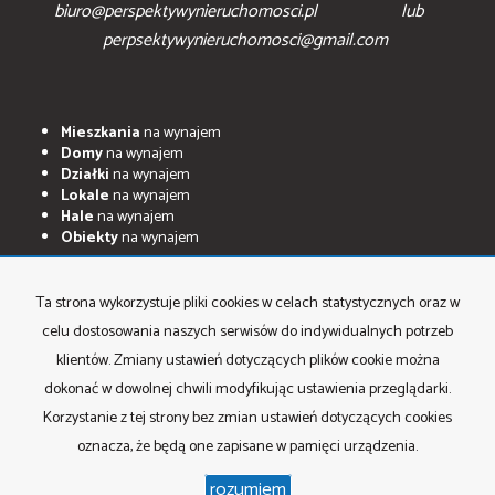
biuro@perspektywynieruchomosci.pl lub
perpsektywynieruchomosci@gmail.com
Mieszkania
na wynajem
Domy
na wynajem
Działki
na wynajem
Lokale
na wynajem
Hale
na wynajem
Obiekty
na wynajem
Mieszkania
na sprzedaż
Domy
na sprzedaż
Ta strona wykorzystuje pliki cookies w celach statystycznych oraz w
Działki
na sprzedaż
celu dostosowania naszych serwisów do indywidualnych potrzeb
Lokale
na sprzedaż
Hale
na sprzedaż
klientów. Zmiany ustawień dotyczących plików cookie można
Obiekty
na sprzedaż
dokonać w dowolnej chwili modyfikując ustawienia przeglądarki.
Korzystanie z tej strony bez zmian ustawień dotyczących cookies
oznacza, że będą one zapisane w pamięci urządzenia.
Perspektywy Nieruchomości
Program dla biur nieruchomości
rozumiem
Galactica Virgo