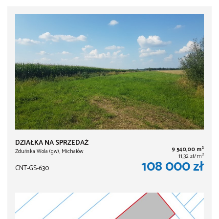
DZIAŁKA NA SPRZEDAŻ
2
9 540,00 m
Zduńska Wola (gw), Michałów
2
11,32 zł/m
108 000 zł
CNT-GS-630