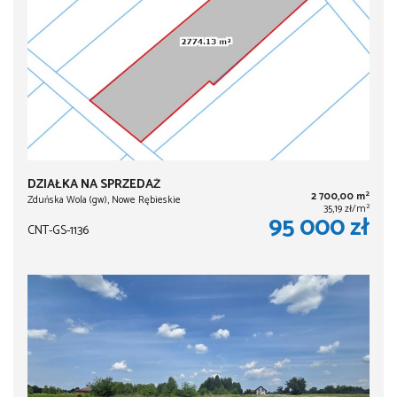
DZIAŁKA NA SPRZEDAŻ
2
2 700,00 m
Zduńska Wola (gw), Nowe Rębieskie
2
35,19 zł/m
95 000 zł
CNT-GS-1136