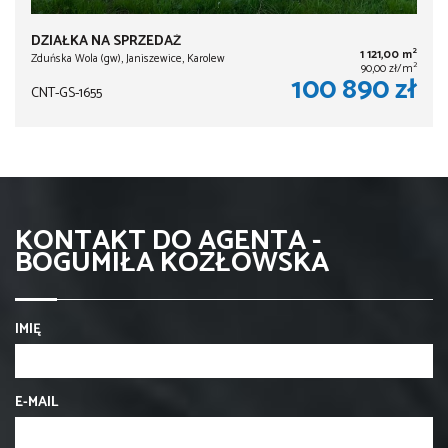
DZIAŁKA NA SPRZEDAŻ
2
1 121,00 m
Zduńska Wola (gw), Janiszewice, Karolew
2
90,00 zł/m
100 890 zł
CNT-GS-1655
KONTAKT DO AGENTA -
BOGUMIŁA KOZŁOWSKA
IMIĘ
E-MAIL