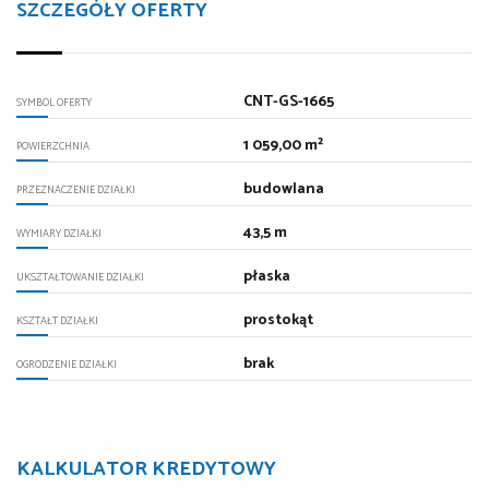
SZCZEGÓŁY OFERTY
CNT-GS-1665
SYMBOL OFERTY
1 059,00 m²
POWIERZCHNIA
budowlana
PRZEZNACZENIE DZIAŁKI
43,5 m
WYMIARY DZIAŁKI
płaska
UKSZTAŁTOWANIE DZIAŁKI
prostokąt
KSZTAŁT DZIAŁKI
brak
OGRODZENIE DZIAŁKI
KALKULATOR KREDYTOWY