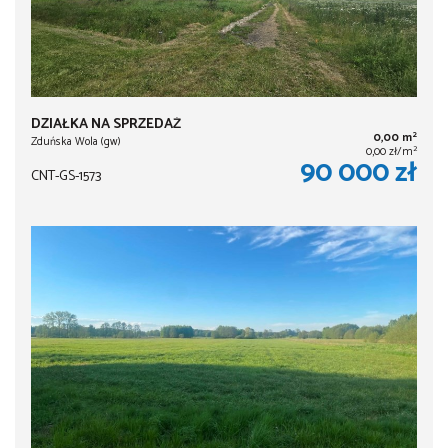
DZIAŁKA NA SPRZEDAŻ
2
0,00 m
Zduńska Wola (gw)
2
0,00 zł/m
90 000 zł
CNT-GS-1573