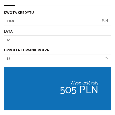
KWOTA KREDYTU
PLN
LATA
OPROCENTOWANIE ROCZNE
%
Wysokość raty
505 PLN