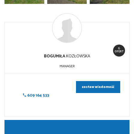
6
OFERT
BOGUMIŁA
KOZŁOWSKA
MANAGER
zostaw wiadomość
609 164 533