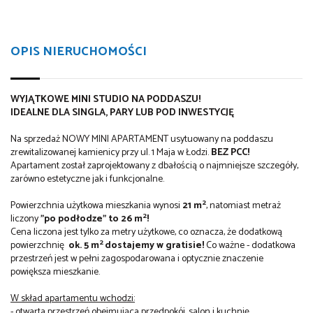
OPIS NIERUCHOMOŚCI
WYJĄTKOWE MINI STUDIO NA PODDASZU!
IDEALNE DLA SINGLA, PARY LUB POD INWESTYCJĘ
Na sprzedaż NOWY MINI APARTAMENT usytuowany na poddaszu
zrewitalizowanej kamienicy przy ul. 1 Maja w Łodzi.
BEZ PCC!
Apartament został zaprojektowany z dbałością o najmniejsze szczegóły,
zarówno estetyczne jak i funkcjonalne.
2
Powierzchnia użytkowa mieszkania wynosi
21 m
, natomiast metraż
2
liczony
"po podłodze" to 26 m
!
Cena liczona jest tylko za metry użytkowe, co oznacza, że dodatkową
2
powierzchnię
ok. 5 m
dostajemy w gratisie!
Co ważne - dodatkowa
przestrzeń jest w pełni zagospodarowana i optycznie znaczenie
powiększa mieszkanie.
W skład apartamentu wchodzi:
- otwarta przestrzeń obejmująca przedpokój, salon i kuchnię