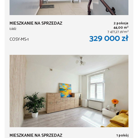
MIESZKANIE NA SPRZEDAŻ
2 pokoje
2
44,00 m
Łódź
2
7 477,27 zł/m
329 000 zł
COSY-MS-1
MIESZKANIE NA SPRZEDAŻ
1 pokój