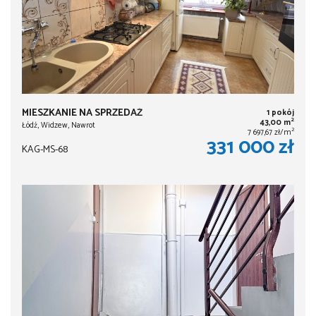
MIESZKANIE NA SPRZEDAŻ
1 pokój
2
43,00 m
Łódź, Widzew, Nawrot
2
7 697,67 zł/m
331 000 zł
KAG-MS-68