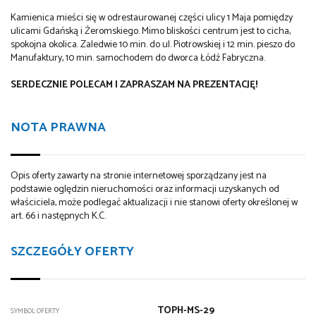
Kamienica mieści się w odrestaurowanej części ulicy 1 Maja pomiędzy
ulicami Gdańską i Żeromskiego. Mimo bliskości centrum jest to cicha,
spokojna okolica. Zaledwie 10 min. do ul. Piotrowskiej i 12 min. pieszo do
Manufaktury, 10 min. samochodem do dworca Łódź Fabryczna.
SERDECZNIE POLECAM I ZAPRASZAM NA PREZENTACJĘ!
NOTA PRAWNA
Opis oferty zawarty na stronie internetowej sporządzany jest na
podstawie oględzin nieruchomości oraz informacji uzyskanych od
właściciela, może podlegać aktualizacji i nie stanowi oferty określonej w
art. 66 i następnych K.C.
SZCZEGÓŁY OFERTY
TOPH-MS-29
SYMBOL OFERTY