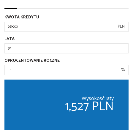
KWOTA KREDYTU
PLN
LATA
OPROCENTOWANIE ROCZNE
%
Wysokość raty
1,527 PLN