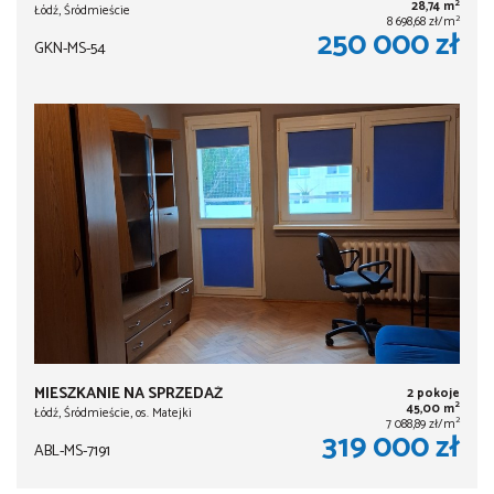
2
28,74 m
Łódź, Śródmieście
2
8 698,68 zł/m
250 000 zł
GKN-MS-54
MIESZKANIE NA SPRZEDAŻ
2 pokoje
2
45,00 m
Łódź, Śródmieście, os. Matejki
2
7 088,89 zł/m
319 000 zł
ABL-MS-7191