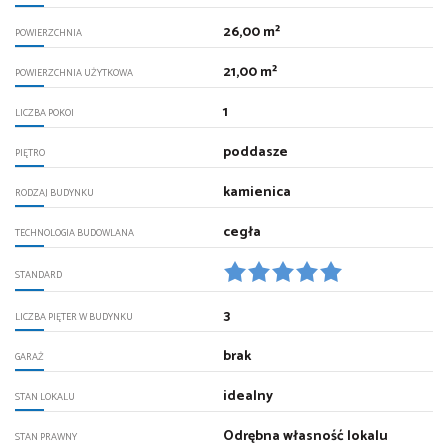
26,00 m²
POWIERZCHNIA
21,00 m²
POWIERZCHNIA UŻYTKOWA
1
LICZBA POKOI
poddasze
PIĘTRO
kamienica
RODZAJ BUDYNKU
cegła
TECHNOLOGIA BUDOWLANA
STANDARD
3
LICZBA PIĘTER W BUDYNKU
brak
GARAŻ
idealny
STAN LOKALU
Odrębna własność lokalu
STAN PRAWNY