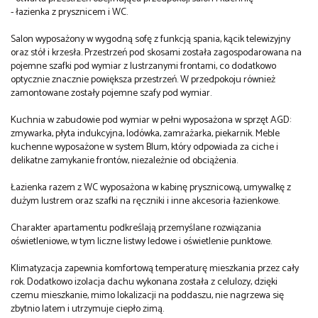
- łazienka z prysznicem i WC.
Salon wyposażony w wygodną sofę z funkcją spania, kącik telewizyjny
oraz stół i krzesła. Przestrzeń pod skosami została zagospodarowana na
pojemne szafki pod wymiar z lustrzanymi frontami, co dodatkowo
optycznie znacznie powiększa przestrzeń. W przedpokoju również
zamontowane zostały pojemne szafy pod wymiar.
Kuchnia w zabudowie pod wymiar w pełni wyposażona w sprzęt AGD:
zmywarka, płyta indukcyjna, lodówka, zamrażarka, piekarnik. Meble
kuchenne wyposażone w system Blum, który odpowiada za ciche i
delikatne zamykanie frontów, niezależnie od obciążenia.
Łazienka razem z WC wyposażona w kabinę prysznicową, umywalkę z
dużym lustrem oraz szafki na ręczniki i inne akcesoria łazienkowe.
Charakter apartamentu podkreślają przemyślane rozwiązania
oświetleniowe, w tym liczne listwy ledowe i oświetlenie punktowe.
Klimatyzacja zapewnia komfortową temperaturę mieszkania przez cały
rok. Dodatkowo izolacja dachu wykonana została z celulozy, dzięki
czemu mieszkanie, mimo lokalizacji na poddaszu, nie nagrzewa się
zbytnio latem i utrzymuje ciepło zimą.