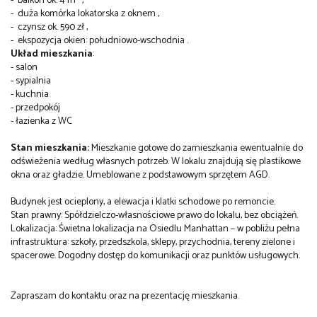
- balkon ok. 4 m² ,
- duża komórka lokatorska z oknem ,
- czynsz ok. 590 zł ,
- ekspozycja okien: południowo-wschodnia .
Układ mieszkania
:
- salon
- sypialnia
- kuchnia
- przedpokój
- łazienka z WC
Stan mieszkania:
Mieszkanie gotowe do zamieszkania ewentualnie do
odświeżenia według własnych potrzeb. W lokalu znajdują się plastikowe
okna oraz gładzie. Umeblowane z podstawowym sprzętem AGD.
Budynek jest ocieplony, a elewacja i klatki schodowe po remoncie.
Stan prawny: Spółdzielczo-własnościowe prawo do lokalu, bez obciążeń.
Lokalizacja: Świetna lokalizacja na Osiedlu Manhattan – w pobliżu pełna
infrastruktura: szkoły, przedszkola, sklepy, przychodnia, tereny zielone i
spacerowe. Dogodny dostęp do komunikacji oraz punktów usługowych.
Zapraszam do kontaktu oraz na prezentację mieszkania.