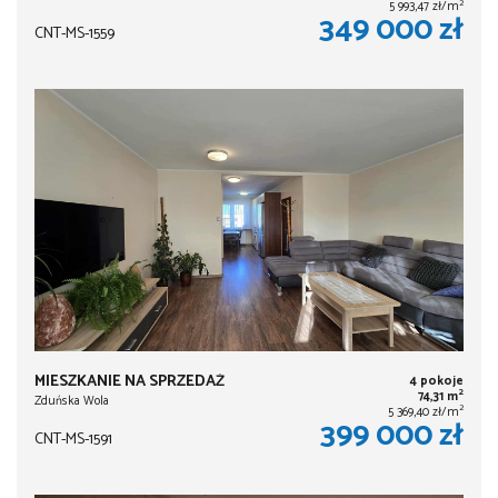
2
5 993,47 zł/m
349 000 zł
CNT-MS-1559
MIESZKANIE NA SPRZEDAŻ
4 pokoje
2
74,31 m
Zduńska Wola
2
5 369,40 zł/m
399 000 zł
CNT-MS-1591