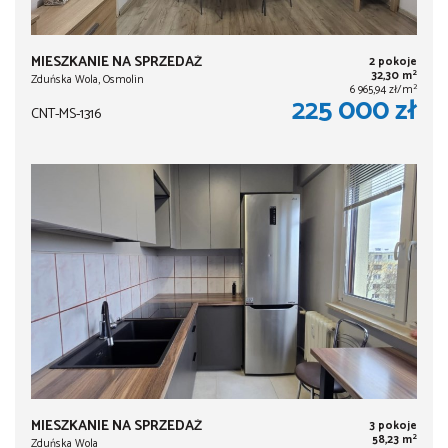
MIESZKANIE NA SPRZEDAŻ
2 pokoje
2
32,30 m
Zduńska Wola, Osmolin
2
6 965,94 zł/m
225 000 zł
CNT-MS-1316
MIESZKANIE NA SPRZEDAŻ
3 pokoje
2
58,23 m
Zduńska Wola