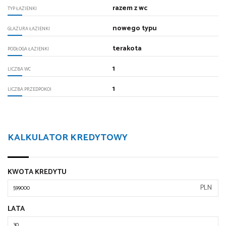
razem z wc
TYP ŁAZIENKI
nowego typu
GLAZURA ŁAZIENKI
terakota
PODŁOGA ŁAZIENKI
1
LICZBA WC
1
LICZBA PRZEDPOKOI
KALKULATOR KREDYTOWY
KWOTA KREDYTU
PLN
LATA