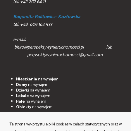
tel. +42 207 64 11
Bogumiła Politowicz- Kozłowska
tel: +48 609 164 533
e-mail:
biuro@perspektywynieruchomosci.pl lub
perpsektywynieruchomosci@gmail.com
Mieszkania
na wynajem
Domy
na wynajem
Działki
na wynajem
Lokale
na wynajem
Hale
na wynajem
Obiekty
na wynajem
Mieszkania
na sprzedaż
Domy
na sprzedaż
Ta strona wykorzystuje pliki cookies w celach statystycznych oraz w
Działki
na sprzedaż