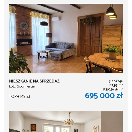
MIESZKANIE NA SPRZEDAŻ
3 pokoje
2
82,93 m
Łódź, Śródmieście
2
8 380,56 zł/m
695 000 zł
TOPH-MS-41