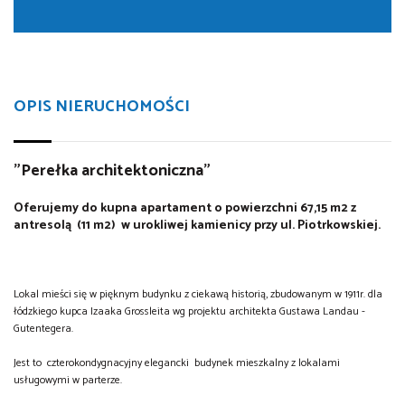
OPIS NIERUCHOMOŚCI
"Perełka architektoniczna"
Oferujemy do kupna apartament o powierzchni 67,15 m2 z
antresolą (11 m2) w urokliwej kamienicy przy ul. Piotrkowskiej.
Lokal mieści się w pięknym budynku z ciekawą historią, zbudowanym w 1911r. dla
łódzkiego kupca Izaaka Grossleita wg projektu architekta Gustawa Landau -
Gutentegera.
Jest to czterokondygnacyjny elegancki budynek mieszkalny z lokalami
usługowymi w parterze.