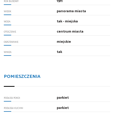
1911
ROK BUDOWY
panorama miasta
WIDOK
tak - miejska
WODA
centrum miasta
OTOCZENIE
miejskie
OGRZEWANIE
tak
WINDA
POMIESZCZENIA
parkiet
PODŁOGI POKOI
parkiet
PODŁOGA KUCHNI