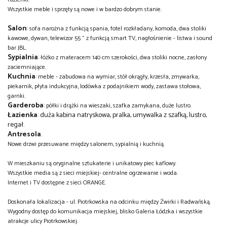
Wszystkie meble i sprzęty są nowe i w bardzo dobrym stanie.
Salon
:
sofa narożna z funkcją spania, fotel rozkładany, komoda, dwa stoliki
kawowe, dywan, telewizor 55 " z funkcją smart TV, nagłośnienie - listwa i sound
bar JBL.
Sypialnia
:
łóżko z materacem 140 cm szerokości, dwa stoliki nocne, zasłony
zaciemniające.
Kuchnia
:
meble - zabudowa na wymiar, stół okrągły, krzesła, zmywarka,
piekarnik, płyta indukcyjna, lodówka z podajnikiem wody, zastawa stołowa,
garnki.
Garderoba
:
półki i drążki na wieszaki, szafka zamykana, duże lustro.
Łazienka
: duża kabina natryskowa, pralka, umywalka z szafką, lustro,
regał.
Antresola
.
Nowe drzwi przesuwane między salonem, sypialnią i kuchnią.
W mieszkaniu są oryginalne sztukaterie i unikatowy piec kaflowy.
Wszystkie media są z sieci miejskiej- centralne ogrzewanie i woda.
Internet i TV dostępne z sieci ORANGE.
Doskonała lokalizacja - ul. Piotrkowska na odcinku między Żwirki i Radwańską.
Wygodny dostęp do komunikacja miejskiej, blisko Galeria Łódzka i wszystkie
atrakcje ulicy Piotrkowskiej.