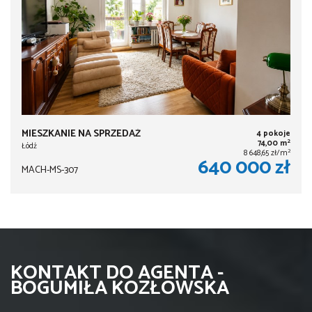
MIESZKANIE NA SPRZEDAŻ
4 pokoje
2
74,00 m
Łódź
2
8 648,65 zł/m
640 000 zł
MACH-MS-307
KONTAKT DO AGENTA -
BOGUMIŁA KOZŁOWSKA