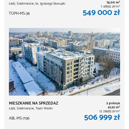
2
74,00 m
Łódź, Śródmieście, ks. Ignacego Skorupki
2
7 418,92 zł/m
549 000 zł
TOPH-MS-36
MIESZKANIE NA SPRZEDAŻ
2 pokoje
2
41,22 m
Łódź, Śródmieście, Teatr Wielki
2
12 299,83 zł/m
506 999 zł
ABL-MS-7136