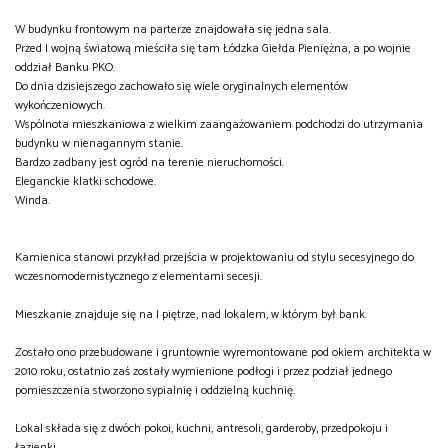
W budynku frontowym na parterze znajdowała się jedna sala.
Przed I wojną światową mieściła się tam Łódzka Giełda Pieniężna, a po wojnie
oddział Banku PKO.
Do dnia dzisiejszego zachowało się wiele oryginalnych elementów
wykończeniowych.
Wspólnota mieszkaniowa z wielkim zaangażowaniem podchodzi do utrzymania
budynku w nienagannym stanie.
Bardzo zadbany jest ogród na terenie nieruchomości.
Eleganckie klatki schodowe.
Winda.
Kamienica stanowi przykład przejścia w projektowaniu od stylu secesyjnego do
wczesnomodernistycznego z elementami secesji.
Mieszkanie znajduje się na I piętrze, nad lokalem, w którym był bank.
Zostało ono przebudowane i gruntownie wyremontowane pod okiem architekta w
2010 roku, ostatnio zaś zostały wymienione podłogi i przez podział jednego
pomieszczenia stworzono sypialnię i oddzielną kuchnię.
Lokal składa się z dwóch pokoi, kuchni, antresoli, garderoby, przedpokoju i
łazienki.