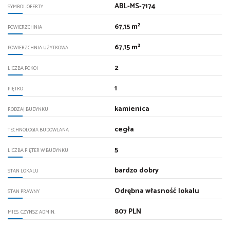
ABL-MS-7174
SYMBOL OFERTY
67,15 m²
POWIERZCHNIA
67,15 m²
POWIERZCHNIA UŻYTKOWA
2
LICZBA POKOI
1
PIĘTRO
kamienica
RODZAJ BUDYNKU
cegła
TECHNOLOGIA BUDOWLANA
5
LICZBA PIĘTER W BUDYNKU
bardzo dobry
STAN LOKALU
Odrębna własność lokalu
STAN PRAWNY
807 PLN
MIES. CZYNSZ ADMIN.