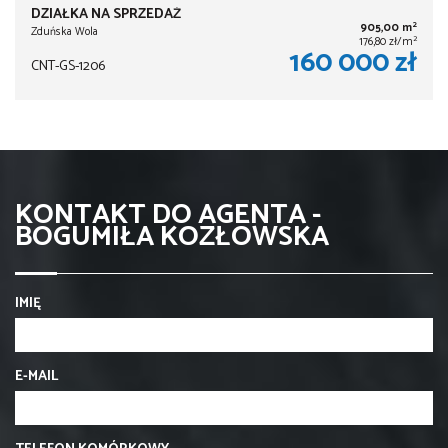
DZIAŁKA NA SPRZEDAŻ
2
905,00 m
Zduńska Wola
2
176,80 zł/m
160 000 zł
CNT-GS-1206
KONTAKT DO AGENTA -
BOGUMIŁA KOZŁOWSKA
IMIĘ
E-MAIL