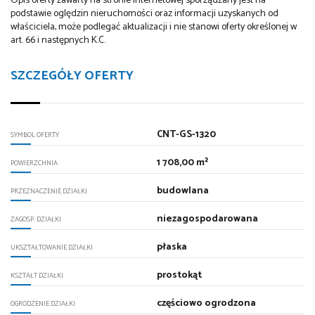
Opis oferty zawarty na stronie internetowej sporządzany jest na
podstawie oględzin nieruchomości oraz informacji uzyskanych od
właściciela, może podlegać aktualizacji i nie stanowi oferty określonej w
art. 66 i następnych K.C.
SZCZEGÓŁY OFERTY
CNT-GS-1320
SYMBOL OFERTY
1 708,00 m²
POWIERZCHNIA
budowlana
PRZEZNACZENIE DZIAŁKI
niezagospodarowana
ZAGOSP. DZIAŁKI
płaska
UKSZTAŁTOWANIE DZIAŁKI
prostokąt
KSZTAŁT DZIAŁKI
częściowo ogrodzona
OGRODZENIE DZIAŁKI