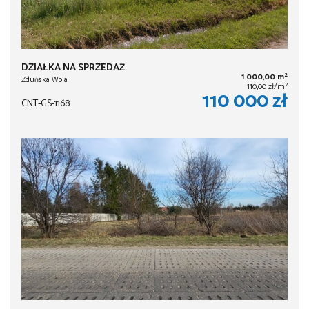
DZIAŁKA NA SPRZEDAŻ
2
1 000,00 m
Zduńska Wola
2
110,00 zł/m
110 000 zł
CNT-GS-1168