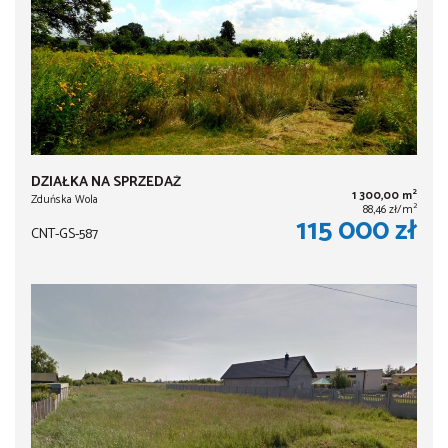
DZIAŁKA NA SPRZEDAŻ
2
1 300,00 m
Zduńska Wola
2
88,46 zł/m
115 000 zł
CNT-GS-587