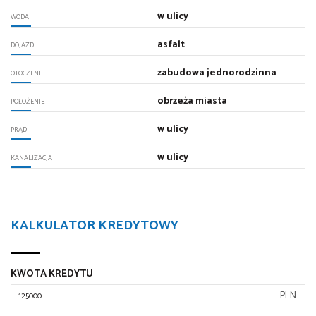
w ulicy
WODA
asfalt
DOJAZD
zabudowa jednorodzinna
OTOCZENIE
obrzeża miasta
POŁOŻENIE
w ulicy
PRĄD
w ulicy
KANALIZACJA
KALKULATOR KREDYTOWY
KWOTA KREDYTU
PLN