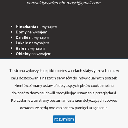
perpsektywynieruchomosci@gmail.com
Mieszkania
na wynajem
Domy
na wynajem
Działki
na wynajem
Lokale
na wynajem
Hale
na wynajem
Obiekty
na wynajem
Mieszkania
na sprzedaż
Domy
na sprzedaż
Ta strona wykorzystuje pliki cookies w celach statystycznych oraz w
Działki
na sprzedaż
celu dostosowania naszych serwisów do indywidualnych potrzeb
Lokale
na sprzedaż
Hale
na sprzedaż
klientów. Zmiany ustawień dotyczących plików cookie można
Obiekty
na sprzedaż
dokonać w dowolnej chwili modyfikując ustawienia przeglądarki.
Korzystanie z tej strony bez zmian ustawień dotyczących cookies
oznacza, że będą one zapisane w pamięci urządzenia.
Perspektywy Nieruchomości
Program dla biur nieruchomości
rozumiem
Galactica Virgo