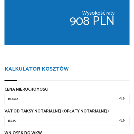
Wysokość raty
908 PLN
KALKULATOR KOSZTÓW
CENA NIERUCHOMOŚCI
PLN
VAT OD TAKSY NOTARIALNEJ (OPŁATY NOTARIALNEJ)
PLN
WNIOSEK DO WKW