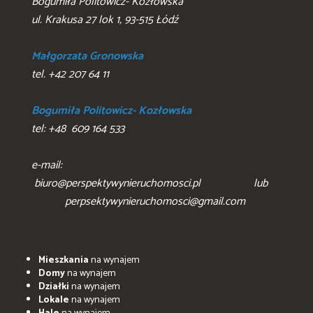
Bogumiła Politowicz- Kozłowska
ul. Krakusa 27 lok 1, 93-515 Łódź
Małgorzata Gronowska
tel. +42 207 64 11
Bogumiła Politowicz- Kozłowska
tel: +48 609 164 533
e-mail:
biuro@perspektywynieruchomosci.pl lub
perpsektywynieruchomosci@gmail.com
Mieszkania
na wynajem
Domy
na wynajem
Działki
na wynajem
Lokale
na wynajem