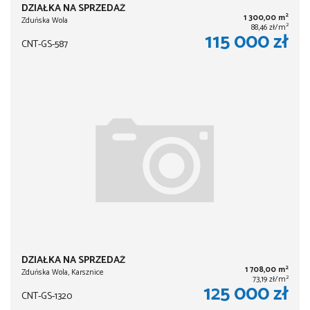
DZIAŁKA NA SPRZEDAŻ
2
1 300,00 m
Zduńska Wola
2
88,46 zł/m
115 000 zł
CNT-GS-587
DZIAŁKA NA SPRZEDAŻ
2
1 708,00 m
Zduńska Wola, Karsznice
2
73,19 zł/m
125 000 zł
CNT-GS-1320