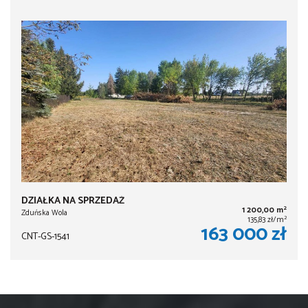
DZIAŁKA NA SPRZEDAŻ
2
1 200,00 m
Zduńska Wola
2
135,83 zł/m
163 000 zł
CNT-GS-1541