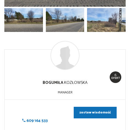
6
OFERT
BOGUMIŁA
KOZŁOWSKA
MANAGER
zostaw wiadomość
609 164 533