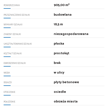
905,00 m²
POWIERZCHNIA
budowlana
PRZEZNACZENIE DZIAŁKI
18,5 m
WYMIARY DZIAŁKI
niezagospodarowana
ZAGOSP. DZIAŁKI
płaska
UKSZTAŁTOWANIE DZIAŁKI
prostokąt
KSZTAŁT DZIAŁKI
brak
OGRODZENIE DZIAŁKI
w ulicy
WODA
płyty betonowe
DOJAZD
osiedle
OTOCZENIE
obrzeża miasta
POŁOŻENIE